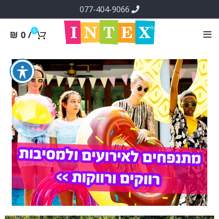
077-404-9066
0
₪
0
/