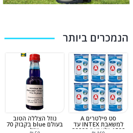
חלקי חילוף
הנמכרים ביותר
סט פילטרים A
נוזל הצללה הטוב
למשאבת INTEX עד
בעולם blue בקבוק 70
1500 גלון דגם 29000
מ"ל