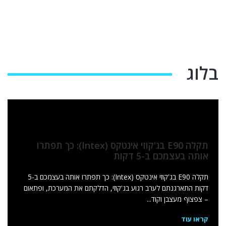
בריכות הכל כלול
חומרים לבריכה
בלוג
תקלה E90 בג'קוזי אינטקס (Intex): כך תפתרו
אותה בעצמכם ב-5 דקות
תקלה E90 בג'קוזי אינטקס (Intex): כך תפתרו אותה בעצמכם ב-5
דקות התארגנתם לערב רגוע בג'קוזי, הדלקתם את המערכת, ופתאום
– צפצוף מעצבן וקוד...
קראו עוד