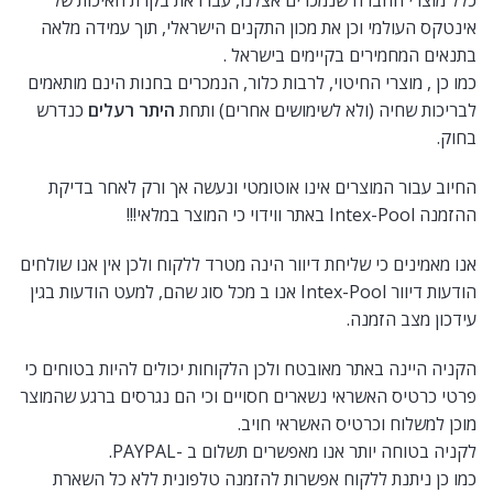
כלל מוצרי החברה שנמכרים אצלנו, עברו את בקרת האיכות של
אינטקס העולמי וכן את מכון התקנים הישראלי, תוך עמידה מלאה
בתנאים המחמירים בקיימים בישראל .
כמו כן , מוצרי החיטוי, לרבות כלור, הנמכרים בחנות הינם מותאמים
לבריכות שחיה (ולא לשימושים אחרים) ותחת
היתר רעלים
כנדרש
בחוק.
החיוב עבור המוצרים אינו אוטומטי ונעשה אך ורק לאחר בדיקת
ההזמנה Intex-Pool באתר ווידוי כי המוצר במלאי!!!
אנו מאמינים כי שליחת דיוור הינה מטרד ללקוח ולכן אין אנו שולחים
הודעות דיוור Intex-Pool אנו ב מכל סוג שהם, למעט הודעות בגין
עידכון מצב הזמנה.
הקניה היינה באתר מאובטח ולכן הלקוחות יכולים להיות בטוחים כי
פרטי כרטיס האשראי נשארים חסויים וכי הם נגרסים ברגע שהמוצר
מוכן למשלוח וכרטיס האשראי חויב.
לקניה בטוחה יותר אנו מאפשרים תשלום ב -PAYPAL.
כמו כן ניתנת ללקוח אפשרות להזמנה טלפונית ללא כל השארת